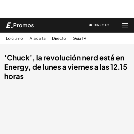
Promos
DIRECTO
Lo último
A la carta
Directo
Guía TV
‘Chuck’, la revolución nerd está en
Energy, de lunes a viernes a las 12.15
horas