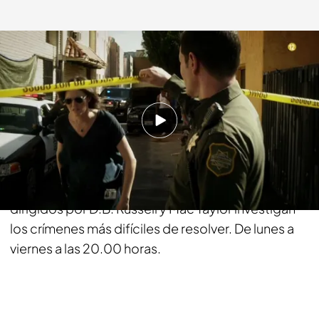
energy.es
10 OCT 2016 - 18:06h.
Compartir
Está en nuestra naturaleza desear lo ajeno, atente
a las consecuencias... Los equipos de forenses
dirigidos por D.B. Russell y Mac Taylor investigan
los crímenes más difíciles de resolver. De lunes a
viernes a las 20.00 horas.