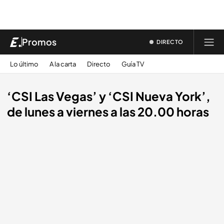
Promos
DIRECTO
Lo último
A la carta
Directo
Guía TV
‘CSI Las Vegas’ y ‘CSI Nueva York’,
de lunes a viernes a las 20.00 horas