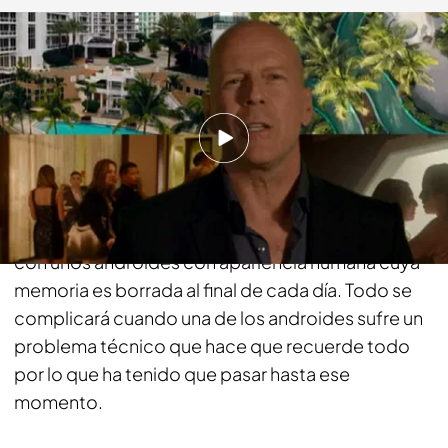
energy.es
01 FEB 2017 - 16:57h.
Compartir
En un futuro no demasiado lejano, los ricos
pueden hacer realidad sus fantasías más oscuras
con unos androides con apariencia humana cuya
memoria es borrada al final de cada día. Todo se
complicará cuando una de los androides sufre un
problema técnico que hace que recuerde todo
por lo que ha tenido que pasar hasta ese
momento.