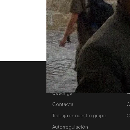
¿Te gusta la acción? No te 
brigada de carreteras de 
de ‘Alerta Cobra’, los jueve
TEMAS
Promos
Nos conectamos
C
Castings
V
Contacta
C
Trabaja en nuestro grupo
O
Autorregulación