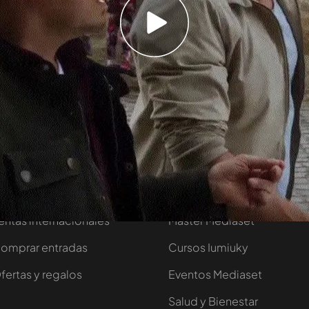
pierdas los casos a los que se enfrenta la
Semir Gerkhan. Disfruta con todos tus sentidos
s a partir de las 20:30 h.
orporativo
También puedes...
entas internacionales
Máster Mediaset
omprar entradas
Cursos Iumiuky
fertas y regalos
Eventos Mediaset
Salud y Bienestar