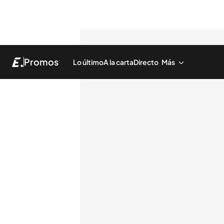
Promos
Lo último
A la carta
Directo
Más