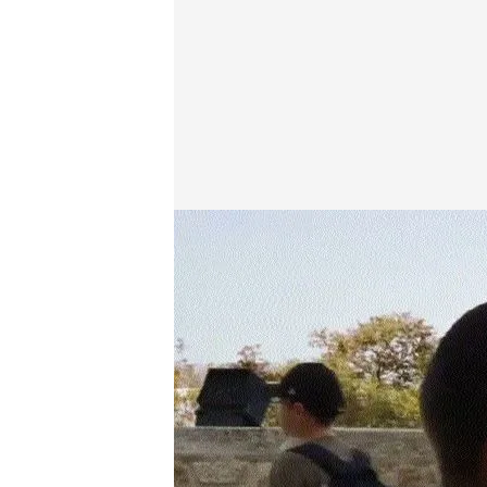
'Alerta Cobra'
energy.es
04 MAY 2020 - 18:46h.
No te pierdas los capítu
Compartir