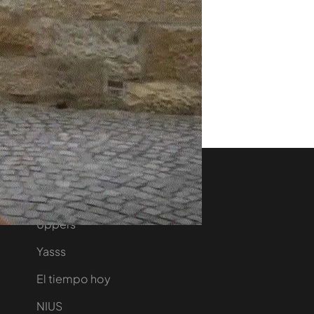
Sigue navegando
Uppers
Yasss
El tiempo hoy
NIUS