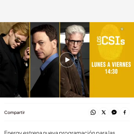
Los CSIs
energy.es
21 MAR 2024 - 13:23h.
Resuelve los casos con los mejores en
investigación criminal
Energy, el canal Nº 1 de las series
internacionales
Compartir
Energy estrena nueva programación para las