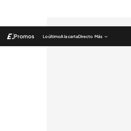
Promos
Lo último
A la carta
Directo
Más