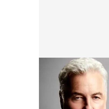
CSI
energy.es
13 JUL 2022 - 18:32h.
Prepárate para un evento
semana en Energy