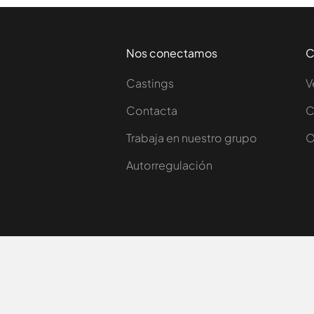
Nos conectamos
C
Castings
V
Contacta
C
Trabaja en nuestro grupo
O
Autorregulación