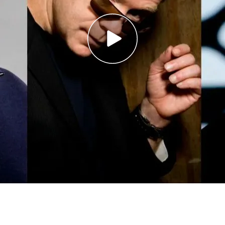
bración y vamos a organizar una fiesta por todo
plen veinte años del estreno de
CSI en España
y,
rio tan especial, vamos a tirar la casa por la
do un fin de semana muy completo para amantes
ar de
CSI Las Vegas, CSI Miami y CSI Nueva York
leaños de la exitosa serie en España. ‘CSI
versario’, solo en Energy.