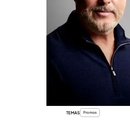
Compartir
En Energy estamos de cele
lo alto. El viernes se cum
con motivo de este aniversa
ventana.
Para ello, hemos prepara
de la serie. Podrás disfrut
con motivo del veinte cump
Collection Especial 20 ani
TEMAS
Promos