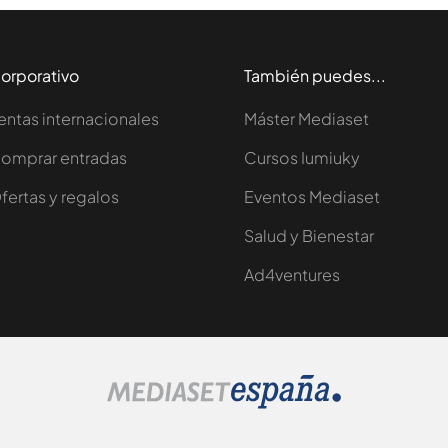
orporativo
También puedes...
entas internacionales
Máster Mediaset
omprar entradas
Cursos Iumiuky
fertas y regalos
Eventos Mediaset
Salud y Bienestar
Ad4ventures