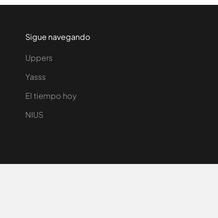
Sigue navegando
Uppers
Yasss
El tiempo hoy
NIUS