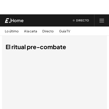
Home
DIRECTO
Lo último
A la carta
Directo
Guía TV
El ritual pre-combate