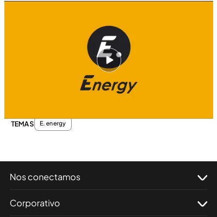
energy.es
24 ABR 2012 - 01:30h.
Compartir
Los luchadores se someten a la prueba de peso.
TEMAS
E. energy
Nos conectamos
Corporativo