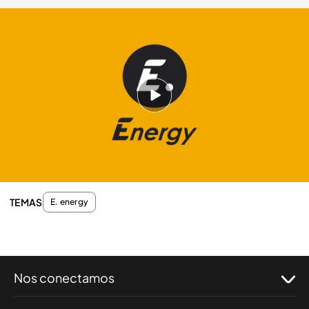
energy.es
24 ABR 2012 - 01:30h.
Compartir
El luchador también tiene un lado sensible y ayuda
a un hombre de la calle.
TEMAS
E. energy
Nos conectamos