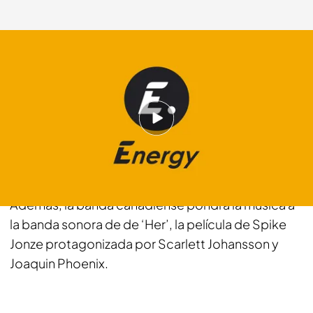
energy.es
20 NOV 2013 - 17:03h.
Compartir
'Arcade Fire' edita su cuarto trabajo con la
colaboración en los coros de David Bowie.
Además, la banda canadiense pondrá la música a
la banda sonora de de ‘Her’, la película de Spike
Jonze protagonizada por Scarlett Johansson y
Joaquin Phoenix.