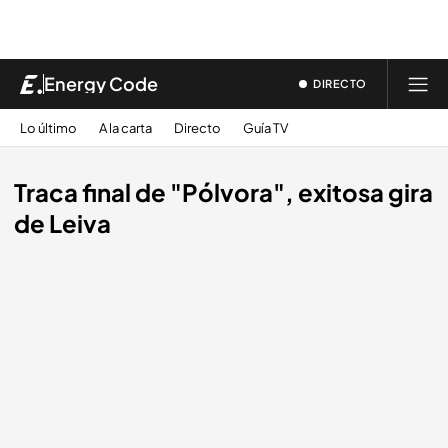
Energy Code
DIRECTO
Lo último
A la carta
Directo
Guía TV
Traca final de "Pólvora", exitosa gira
de Leiva