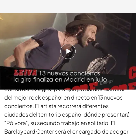
energy.es
23 ENE 2015 - 10:56h.
Compartir
En Energy Code, esta semana, anunciamos la
traca final de
“Pólvora”
.
Leiva
vuelve a la carretera
con su exitosa gira, para que podamos disfrutar
del mejor rock español en directo en 13 nuevos
conciertos. El artista recorrerá diferentes
ciudades del territorio español dónde presentará
"Pólvora", su segundo trabajo en solitario. El
Barclaycard Center será el encargado de acoger