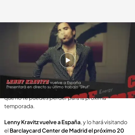
energy.es
08 ABR 2015 - 12:54h.
Compartir
Esta semana en Energy Code te contamos todo
sobre las
citas con la mejor música en directo
que no te puedes perder para la próxima
temporada.
Lenny Kravitz vuelve a España
, y lo hará visitando
el
Barclaycard Center de Madrid el próximo 20