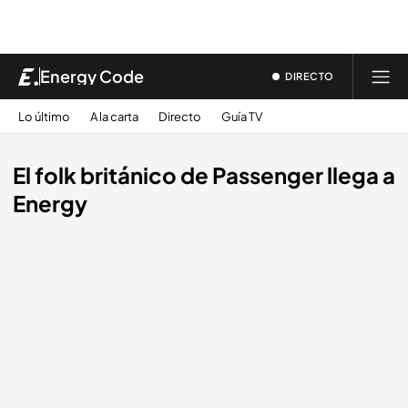
Energy Code
DIRECTO
Lo último
A la carta
Directo
Guía TV
El folk británico de Passenger llega a
Energy