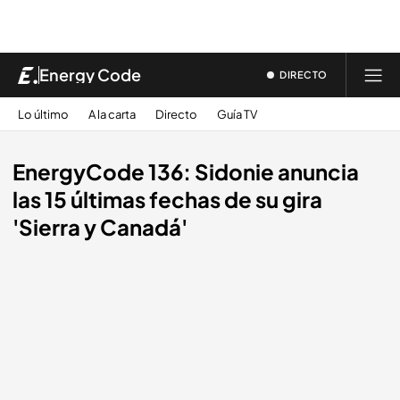
Energy Code
DIRECTO
Lo último
A la carta
Directo
Guía TV
EnergyCode 136: Sidonie anuncia
las 15 últimas fechas de su gira
'Sierra y Canadá'