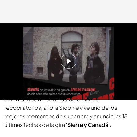
energy.es
21 OCT 2015 - 12:05h.
Compartir
El trio
Sidonie
, nació a finales de los 90, desde
entonces han publicado siete álbumes de
estudio, tres de corta duración y tres
recopilatorios, ahora Sidonie vive uno de los
mejores momentos de su carrera y anuncia las 15
últimas fechas de la gira
'Sierra y Canadá'
.