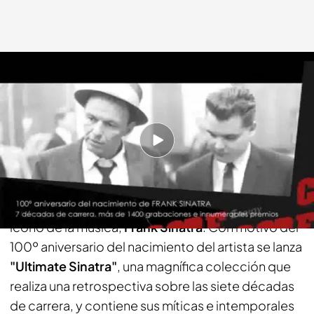
energy.es
23 ABR 2015 - 14:31h.
Compartir
Esta semana en
Energy Code
os presentamos la
colección imprescindible de la carrera del gran
icono de la música,
Frank Sinatra
. Con motivo del
100º aniversario del nacimiento del artista se lanza
"Ultimate Sinatra"
, una magnífica colección que
realiza una retrospectiva sobre las siete décadas
de carrera, y contiene sus míticas e intemporales