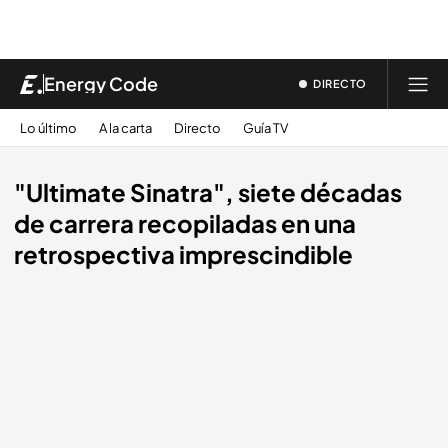
Energy Code
DIRECTO
Lo último
A la carta
Directo
Guía TV
"Ultimate Sinatra", siete décadas
de carrera recopiladas en una
retrospectiva imprescindible