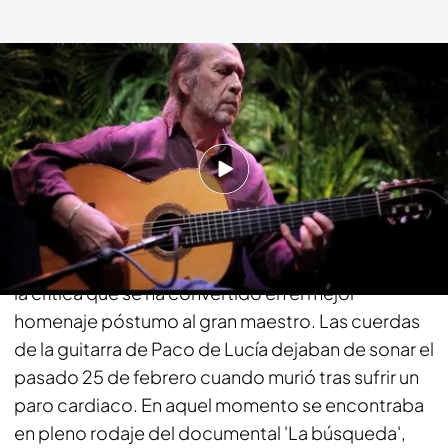
energy.es
29 DIC 2014 - 17:45h.
Compartir
Más de tres años le ha costado poner en pie esta
obra a Curro Sánchez, un documental alabado por
la crítica que se ha convertido en el mejor
homenaje póstumo al gran maestro. Las cuerdas
de la guitarra de Paco de Lucía dejaban de sonar el
pasado 25 de febrero cuando murió tras sufrir un
paro cardiaco. En aquel momento se encontraba
en pleno rodaje del documental 'La búsqueda',