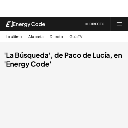
Energy Code
DIRECTO
Lo último
A la carta
Directo
Guía TV
'La Búsqueda', de Paco de Lucía, en
'Energy Code'