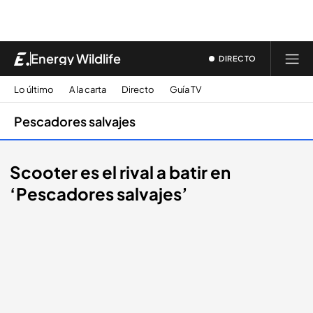
Energy Wildlife
DIRECTO
Lo último
A la carta
Directo
Guía TV
Pescadores salvajes
Scooter es el rival a batir en
‘Pescadores salvajes’