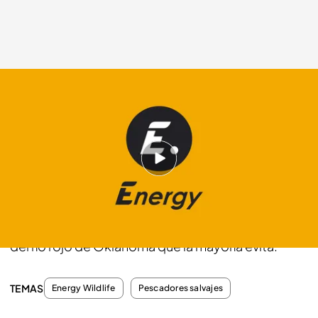
energy.es
02 DIC 2013 - 17:34h.
Compartir
Serpientes, tortugas mordedoras y unas
pequeñas alimañas esperan a Scotter en un tramo
del río rojo de Oklahoma que la mayoría evita.
TEMAS
Energy Wildlife
Pescadores salvajes