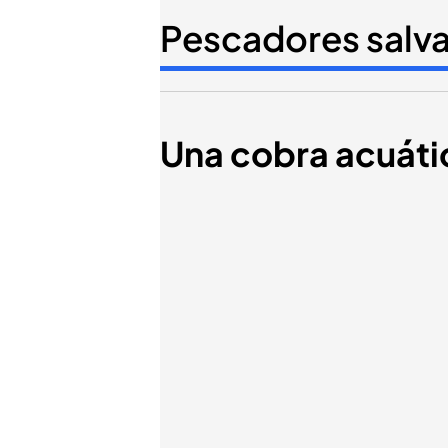
Pescadores salva
Una cobra acuáti