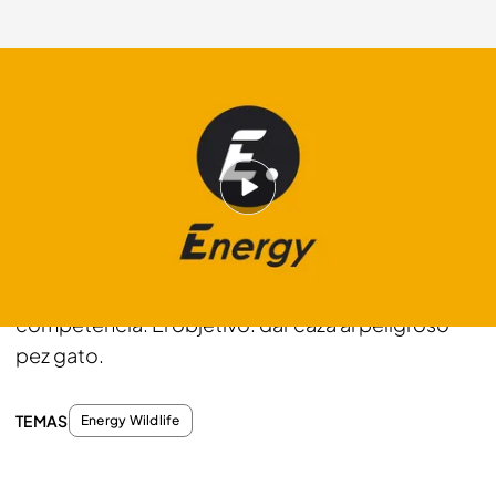
energy.es
29 NOV 2013 - 10:25h.
Compartir
En el corazón de la América profunda una antigua
tradición se ha convertido en una feroz
competencia. El objetivo: dar caza al peligroso
pez gato.
TEMAS
Energy Wildlife