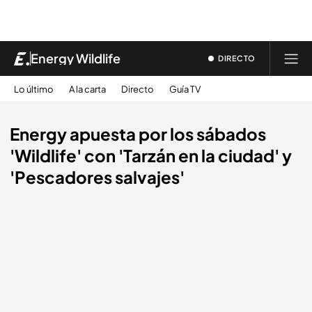
Energy Wildlife
DIRECTO
Lo último
A la carta
Directo
Guía TV
Energy apuesta por los sábados
'Wildlife' con 'Tarzán en la ciudad' y
'Pescadores salvajes'