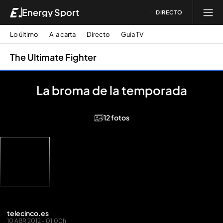
Energy Sport
DIRECTO
Lo último
A la carta
Directo
Guía TV
The Ultimate Fighter
La broma de la temporada
12 fotos
telecinco.es
10 ABR 2012 - 01:00h.