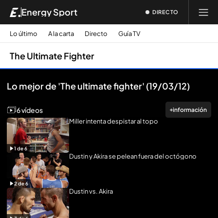
Energy Sport
DIRECTO
Lo último
A la carta
Directo
Guía TV
The Ultimate Fighter
Reproducir todo
Lo mejor de 'The ultimate fighter' (19/03/12)
6 vídeos
información
Miller intenta despistar al topo
1
de
6
Dustin y Akira se pelean fuera del octógono
2
de
6
Dustin vs. Akira