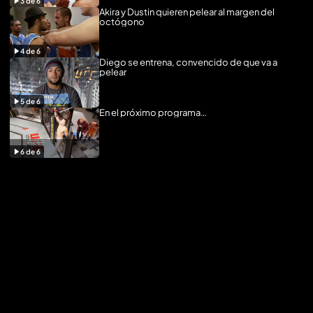
3
de
6
Akira y Dustin quieren pelear al margen del
octógono
4
de
6
Diego se entrena, convencido de que va a
pelear
5
de
6
En el próximo programa…
6
de
6