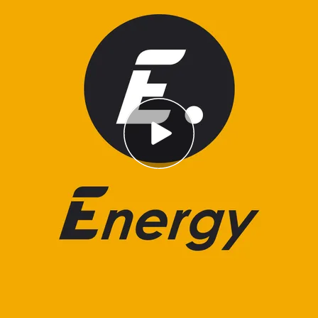
 de Ulyimate Fighter, Fabrizio Werdum, durante
mate Fighter
orporativo
También puedes...
entas internacionales
Máster Mediaset
omprar entradas
Cursos Iumiuky
fertas y regalos
Eventos Mediaset