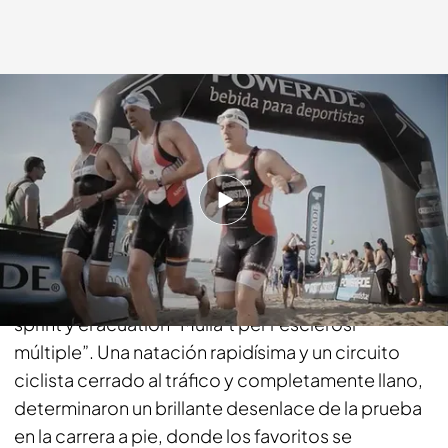
energy.es
04 SEP 2014 - 13:17h.
Compartir
El Moll de Mestral se vio invadido por una multitud
de deportistas que protagonizaron el triatlón
sprint y el acuatlón “Mulla’t per l’esclerosi
múltiple”. Una natación rapidísima y un circuito
ciclista cerrado al tráfico y completamente llano,
determinaron un brillante desenlace de la prueba
en la carrera a pie, donde los favoritos se