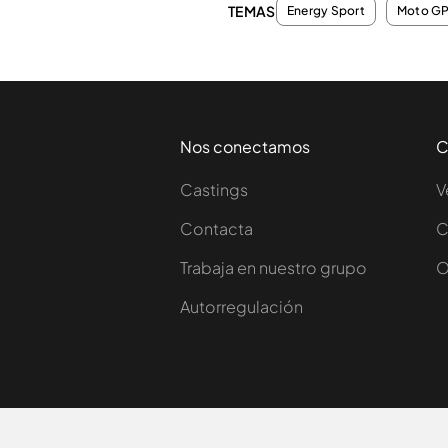
TEMAS
Energy Sport
Moto G
Nos conectamos
C
Castings
V
Contacta
C
Trabaja en nuestro grupo
O
Autorregulación