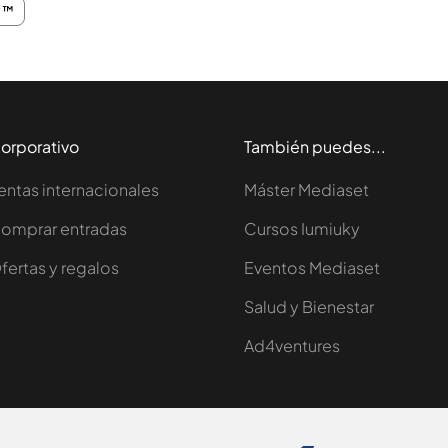
P™
orporativo
También puedes...
entas internacionales
Máster Mediaset
omprar entradas
Cursos Iumiuky
fertas y regalos
Eventos Mediaset
Salud y Bienestar
Ad4ventures