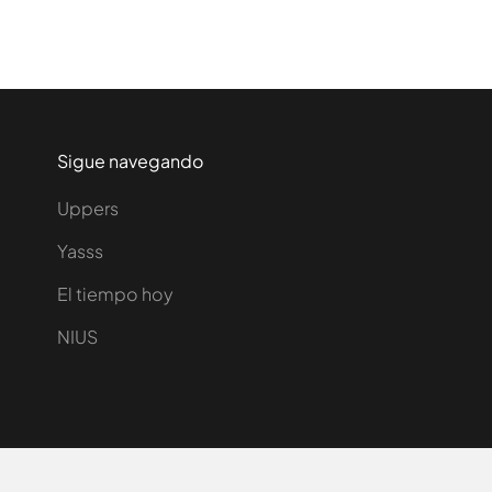
Sigue navegando
Uppers
Yasss
El tiempo hoy
NIUS