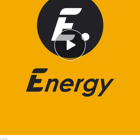
 Gran Premio, Jorge Lorenzo lo conseguía de
ampeón de la categoría reina:
"ha sido el título
ién Marc Márquez se alzaba con el título en
 carrera.
 emite los libres
de la carrera de Valencia de los
 l
as 09.15 h. el viernes 9 de noviembre.
La
e emitirá en Telecinco
el sábado 10 de
0 h.
y, finalmente,
la carrera
también en
las 09.30 h.
ás que emitirá Energy,
la gala de clausura del
 que comenzará a las 21.00 h.