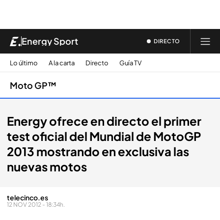
Energy Sport
DIRECTO
Lo último
A la carta
Directo
Guía TV
Moto GP™
Energy ofrece en directo el primer
test oficial del Mundial de MotoGP
2013 mostrando en exclusiva las
nuevas motos
telecinco.es
12 NOV 2012 - 18:34h.