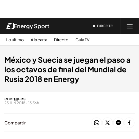
Energy Sport
DIRECTO
Lo último
A la carta
Directo
Guía TV
México y Suecia se juegan el paso a
los octavos de final del Mundial de
Rusia 2018 en Energy
energy.es
25 JUN 2018 - 13:36h.
Compartir