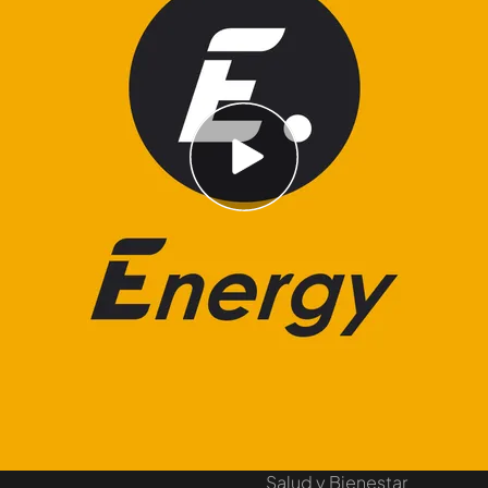
 escolta al balón hasta la puerta de casa sin
ala
orporativo
También puedes...
entas internacionales
Máster Mediaset
omprar entradas
Cursos Iumiuky
fertas y regalos
Eventos Mediaset
Salud y Bienestar