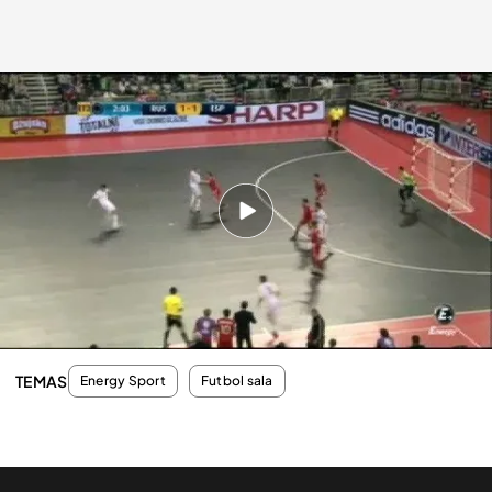
energy
11 FEB 2012 - 23:29h.
Compartir
España se pone por delante con el fuerte disparo
desde fuera del área
TEMAS
Energy Sport
Futbol sala