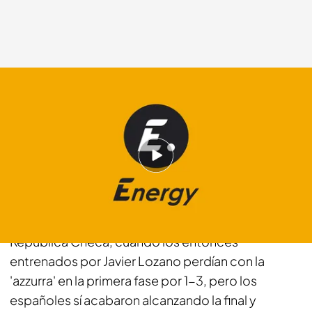
Mediaset España
09 FEB 2012 - 11:25h.
Compartir
A nivel oficial, el último revés de España se produjo
en febrero de ese año, en el Europeo de la
República Checa, cuando los entonces
entrenados por Javier Lozano perdían con la
'azzurra' en la primera fase por 1-3, pero los
españoles sí acabaron alcanzando la final y