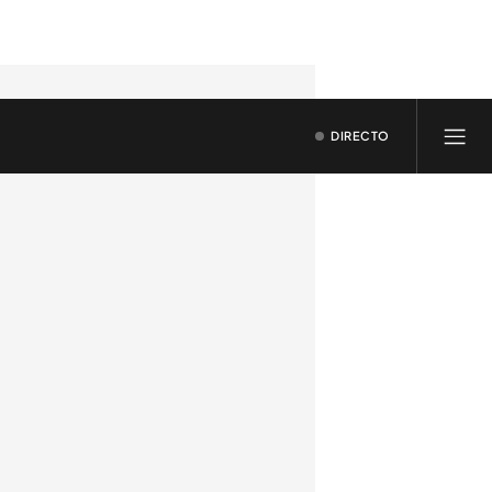
DIRECTO