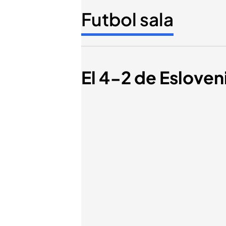
Futbol sala
El 4-2 de Esloven