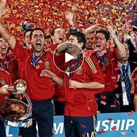
 deportivo de Informativos Telecinco
Ramón
 la selección española y actual director
ar,
Julio García Mera
,
Energy ofrecerá en
 la fase previa, dos encuentros de cuartos de
nal, que tendrá lugar el 11 de febrero.
También
 en la web a través de
www.mitele.es
igente campeona de Europa, buscará su cuarto
cia, sede de este torneo. El equipo dirigido por
to al frente de la Selección-, cuenta en su
s y cinco Eurocopas, por lo que se presenta
 alzarse con la victoria. Pero antes, tendrá que
nia, selecciones encuadradas en su grupo B,