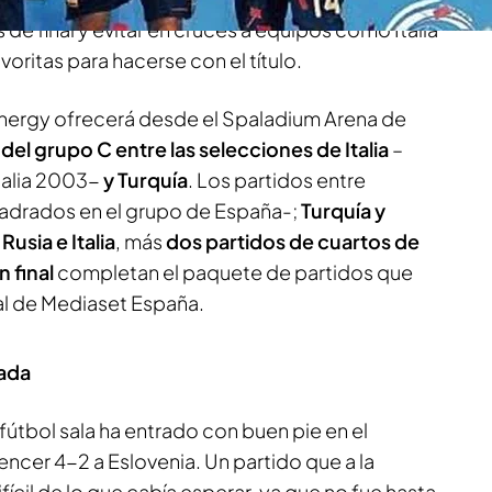
de final y evitar en cruces a equipos como Italia
avoritas para hacerse con el título.
Energy ofrecerá desde el Spaladium Arena de
del grupo C entre las selecciones de Italia
–
talia 2003-
y Turquía
. Los partidos entre
drados en el grupo de España-;
Turquía y
y
Rusia e Italia
, más
dos partidos de cuartos de
n final
completan el paquete de partidos que
nal de Mediaset España.
rada
útbol sala ha entrado con buen pie en el
ncer 4-2 a Eslovenia. Un partido que a la
ícil de lo que cabía esperar, ya que no fue hasta