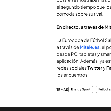
el segundo tiempo que los
cómoda sobre su rival.
En directo, a través de Mit
La Eurocopa de Fútbol Sala
a través de
Mitele.es,
el p
desde PC, tabletas y sma
aplicación. Además, ya est
redes sociales
Twitter
y
F
los encuentros.
TEMAS
Energy Sport
Futbol s