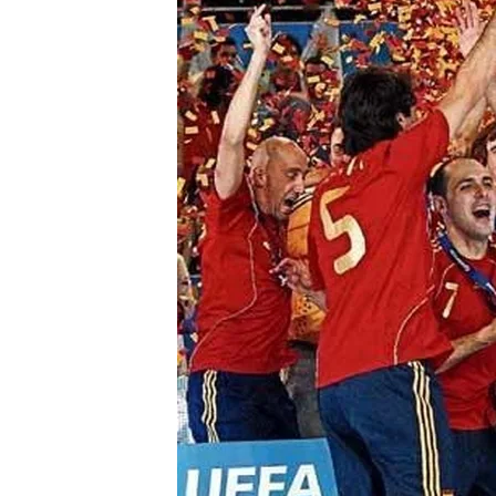
Compartir
Narrado por el periodista
Fuentes
y
el ex jugador de
deportivo del Inter Movist
exclusiva seis partidos de
final, una semifinal y la fi
podrás seguirlo en directo
La Selección Española, v
título consecutivo en Croa
José Venancio López -invic
palmarés con dos Mundiale
como el máximo aspirante a
vencer a Ucrania y Eslove