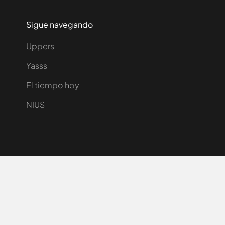
Sigue navegando
Uppers
Yasss
El tiempo hoy
NIUS