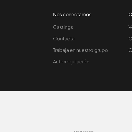
Nos conectamos
C
Castings
V
Contacta
C
Trabaja en nuestro grupo
O
Autorregulación