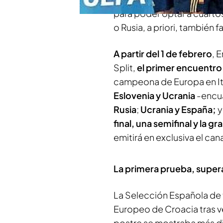
para poder optar a cuartos 
o Rusia, a priori, también f
A partir del 1 de febrero
, 
Split,
el primer encuentro 
campeona de Europa en I
Eslovenia y Ucrania
-encua
Rusia
;
Ucrania y España;
final, una semifinal y la gra
emitirá en exclusiva el ca
La primera prueba, supe
La Selección Española de f
Europeo de Croacia tras ve
postre se mostraba más dif