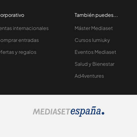
orporativo
También puedes...
entas internacionales
Máster Mediaset
omprar entradas
Cursos Iumiuky
fertas y regalos
Eventos Mediaset
Salud y Bienestar
Ad4ventures