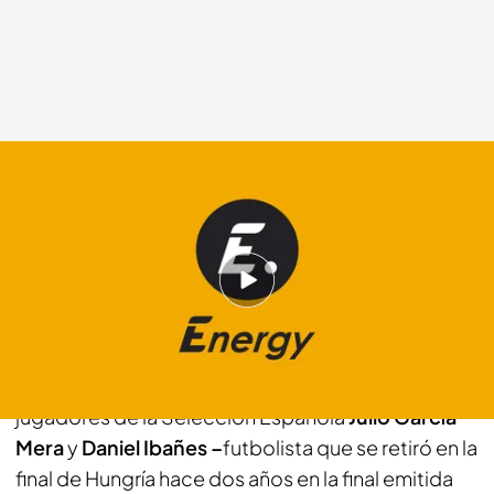
telecinco.es
10 FEB 2012 - 16:26h.
Compartir
Narrado por el presentador deportivo de
Informativos Telecinco
Ramón Fuentes
y los ex
jugadores de la Selección Española
Julio García
Mera
y
Daniel Ibañes –
futbolista que se retiró en la
final de Hungría hace dos años en la final emitida