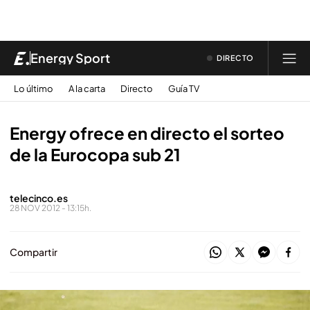
Energy Sport
DIRECTO
Lo último
A la carta
Directo
Guía TV
Energy ofrece en directo el sorteo
de la Eurocopa sub 21
telecinco.es
28 NOV 2012 - 13:15h.
Compartir