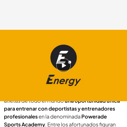
telecinco.es
17 AGO 2012 - 12:42h.
Compartir
Powerade, la bebida deportiva Oficial de los
Juegos Olímpicos de Londres 2012, ha ofrecido a
atletas de todo el mundo
una oportunidad única
para entrenar con deportistas y entrenadores
profesionales
en la denominada
Powerade
Sports Academy
. Entre los afortunados figuran