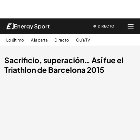
Energy Sport
DIRECTO
Lo último
A la carta
Directo
Guía TV
Sacrificio, superación… Así fue el
Triathlon de Barcelona 2015