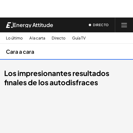
Energy Attitude
DIRECTO
Lo último
A la carta
Directo
Guía TV
Cara a cara
Los impresionantes resultados
finales de los autodisfraces