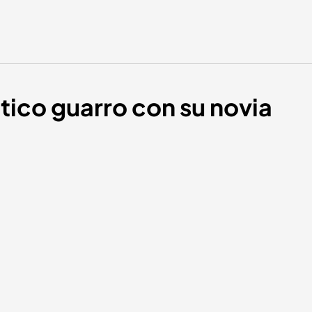
ótico guarro con su novia