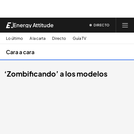
Energy Attitude
DIRECTO
Lo último
A la carta
Directo
Guía TV
Cara a cara
‘Zombificando’ a los modelos