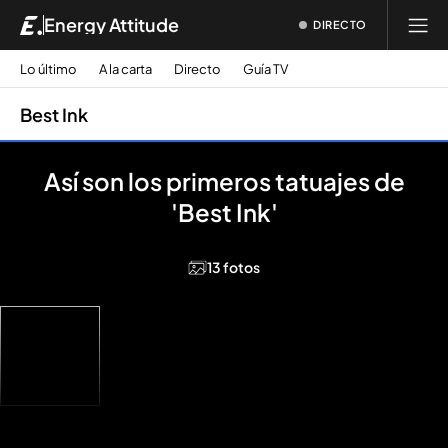
Energy Attitude
DIRECTO
Lo último
A la carta
Directo
Guía TV
Best Ink
Así son los primeros tatuajes de
'Best Ink'
13 fotos