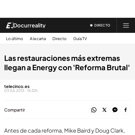
Docurreality
DIRECTO
Lo último
A la carta
Directo
Guía TV
Las restauraciones más extremas
llegan a Energy con 'Reforma Brutal'
telecinco.es
03 JUL 2013 - 14:32h.
Compartir
Antes de cada reforma, Mike Baird y Doug Clark,