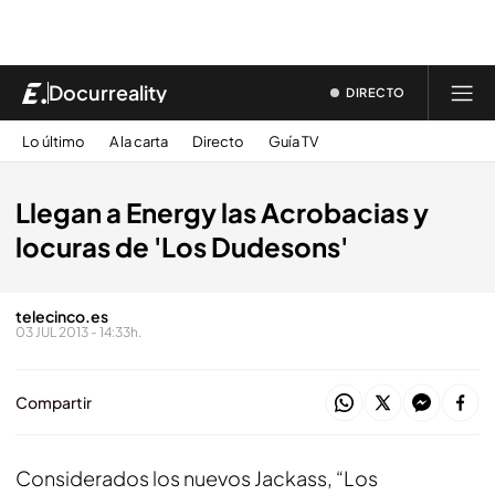
Docurreality
DIRECTO
Lo último
A la carta
Directo
Guía TV
Llegan a Energy las Acrobacias y
locuras de 'Los Dudesons'
telecinco.es
03 JUL 2013 - 14:33h.
Compartir
Considerados los nuevos
Jackass
, “Los