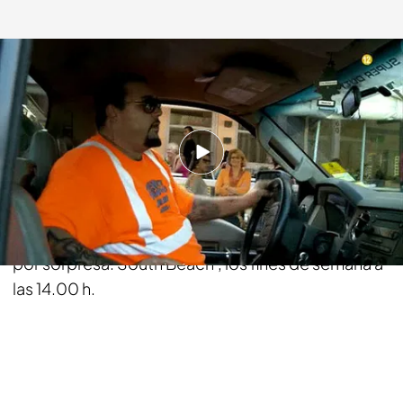
telecinco.es
03 MAY 2013 - 15:02h.
Compartir
Un negocio familiar, en la zona más popular de
Miami, hay que defenderlo como sea. 'Embargo
por sorpresa: South Beach', los fines de semana a
las 14.00 h.