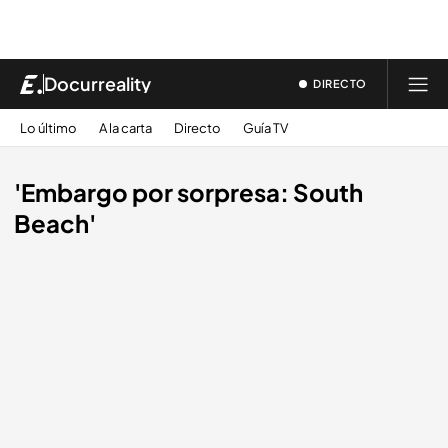
Docurreality
DIRECTO
Lo último
A la carta
Directo
Guía TV
'Embargo por sorpresa: South
Beach'