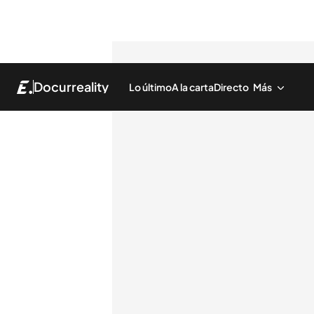
Docurreality
Lo último
A la carta
Directo
Más