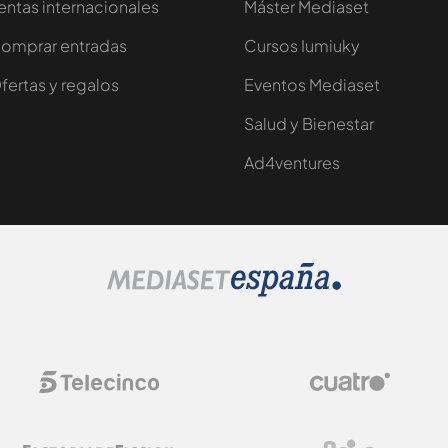
entas internacionales
Máster Mediaset
omprar entradas
Cursos Iumiuky
fertas y regalos
Eventos Mediaset
Salud y Bienestar
Ad4ventures