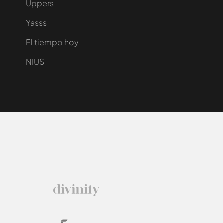
Uppers
Yasss
El tiempo hoy
NIUS