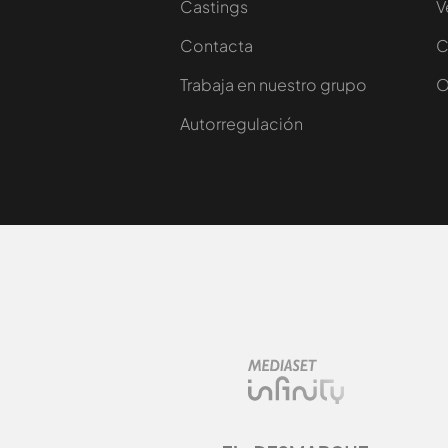
Castings
V
Contacta
C
Trabaja en nuestro grupo
O
Autorregulación