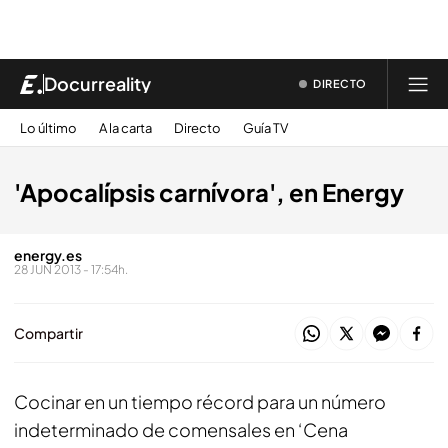
Docurreality
DIRECTO
Lo último
A la carta
Directo
Guía TV
'Apocalípsis carnívora', en Energy
energy.es
28 JUN 2013 - 17:54h.
Compartir
Cocinar en un tiempo récord para un número
indeterminado de comensales en ‘Cena